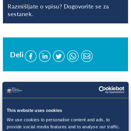
Razmišljate o vpisu? Dogovorite se za
sestanek.
Deli
Delite
Delite
Delite
Pošljite
Pošljite
stran
stran
stran
stran
stran
na
na
na
prek
prek
Facebook
LinkedIn
Twitter
WhatsApp
WhatsApp
Kam naprej?
This website uses cookies
We use cookies to personalise content and ads, to
provide social media features and to analyse our traffic.