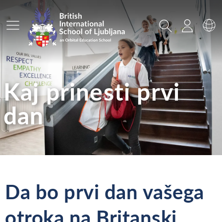
Glavni meni
Iskanje
Prijava
Za
Kaj prinesti prvi
dan
Da bo prvi dan vašega
otroka na Britanski