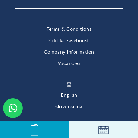
Terms & Conditions
Politika zasebnosti
Company Information
Vacancies
English
slovenščina
© 2026 British International School of Ljubljana
News
Events