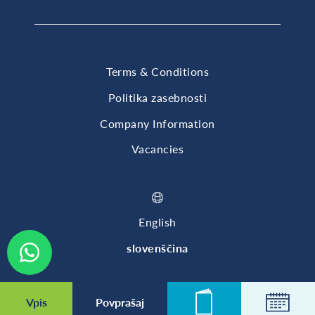
Terms & Conditions
Politika zasebnosti
Company Information
Vacancies
English
slovenščina
© 2026 British International School of Ljubljana
Vpis
Povprašaj
Novice
Koleda