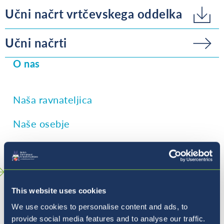
Učni načrt vrtčevskega oddelka
Učni načrti
O nas
Naša ravnateljica
Naše osebje
Naši prostori
Vrtec
This website uses cookies
Primarna stopnja
We use cookies to personalise content and ads, to
Sekundarna stopnja
provide social media features and to analyse our traffic.