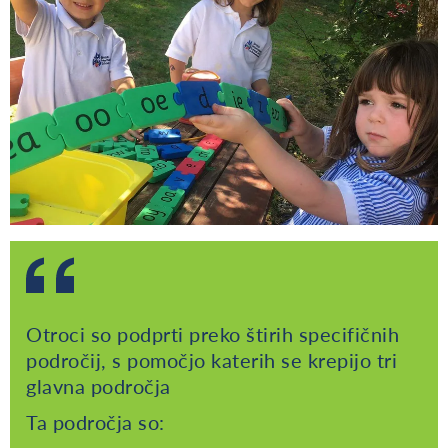
Otroci so podprti preko štirih specifičnih
področij, s pomočjo katerih se krepijo tri
glavna področja
Ta področja so: