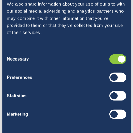
We also share information about your use of our site with
Sixth Form
our social media, advertising and analytics partners who
may combine it with other information that you’ve
Trajnost in podnebne spremembe
provided to them or that they’ve collected from your use
of their services.
Učni Načrti
Consent
Rezultati izpitov
Necessary
Selection
Naši alumni
Preferences
Celostna podpora pri angleškem jeziku
Statistics
Obšolski program
Marketing
Vpis