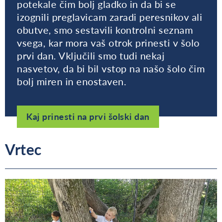
potekale čim bolj gladko in da bi se
izognili preglavicam zaradi peresnikov ali
obutve, smo sestavili kontrolni seznam
vsega, kar mora vaš otrok prinesti v šolo
prvi dan. Vključili smo tudi nekaj
nasvetov, da bi bil vstop na našo šolo čim
bolj miren in enostaven.
Kaj prinesti na prvi šolski dan
Vrtec