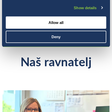
Show details
Preberite kaj natančno mora vaš otrok imeti s
seboj na prvi šolski dan
Več informacij...
Allow all
Deny
Naš ravnatelj