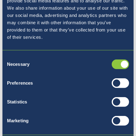
provide social media features and to analyse our traffic.
We also share information about your use of our site with
our social media, advertising and analytics partners who
may combine it with other information that you’ve
Nekaj ključnih informacij o našem lepem
provided to them or that they’ve collected from your use
mestu
Več informacij...
of their services.
Prvi šolski dan
Consent
Necessary
Selection
Preferences
Statistics
Marketing