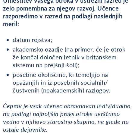
Umestitev vašega otroka v ustrezni razred je
zelo pomembna za njegov razvoj. Učence
razporedimo v razred na podlagi naslednjih
meril:
datum rojstva;
akademsko ozadje (na primer, če je otrok
že končal določen letnik v britanskem
sistemu na prejšnji šoli);
posebne okoliščine, ki temeljijo na
opažanjih in iz posebnih socialnih/
čustvenih (neakademskih) razlogov.
Čeprav je vsak učenec obravnavan individualno,
na podlagi najboljših praks otroke uvrščamo
vedno v njihovo starostno skupino, ne glede na
ostale dejavnike.