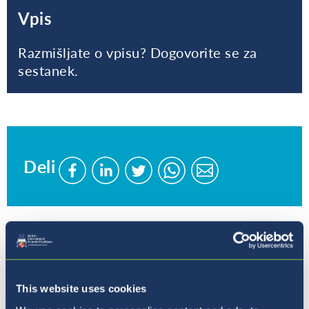
Vpis
Razmišljate o vpisu? Dogovorite se za
sestanek.
Deli
Delite
Delite
Delite
Pošljite
Pošljite
stran
stran
stran
stran
stran
na
na
na
prek
prek
Facebook
LinkedIn
Twitter
WhatsApp
WhatsApp
Kam naprej?
This website uses cookies