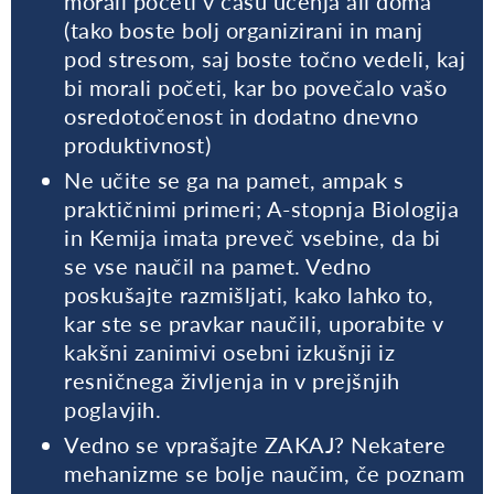
morali početi v času učenja ali doma
(tako boste bolj organizirani in manj
pod stresom, saj boste točno vedeli, kaj
bi morali početi, kar bo povečalo vašo
osredotočenost in dodatno dnevno
produktivnost)
Ne učite se ga na pamet, ampak s
praktičnimi primeri; A-stopnja Biologija
in Kemija imata preveč vsebine, da bi
se vse naučil na pamet. Vedno
poskušajte razmišljati, kako lahko to,
kar ste se pravkar naučili, uporabite v
kakšni zanimivi osebni izkušnji iz
resničnega življenja in v prejšnjih
poglavjih.
Vedno se vprašajte ZAKAJ? Nekatere
mehanizme se bolje naučim, če poznam