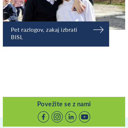
Pet razlogov, zakaj izbrati
BISL
Povežite se z nami
Povežite
Povežite
Povežite