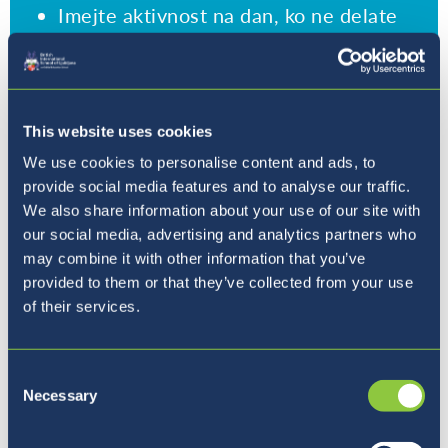
Imejte aktivnost na dan, ko ne delate
ničesar za šolo (sprehodite psa, specite
kaj, pojdite v telovadnico ...).
Pretentajte svoje možgane; če res
nimate nobene motivacije in želje po
This website uses cookies
učenju, začnite tako, da nastavite
We use cookies to personalise content and ads, to
časovnik na samo 20 minut.
provide social media features and to analyse our traffic.
Sprejmi, da si le človek!
We also share information about your use of our site with
our social media, advertising and analytics partners who
Naredi si tablo vizij in želja
may combine it with other information that you’ve
provided to them or that they’ve collected from your use
of their services.
Consent
Necessary
Selection