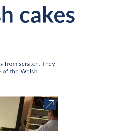
sh cakes
s from scratch. They
e of the Welsh