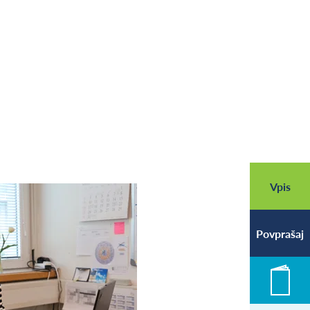
Vpis
Povprašaj
Novic