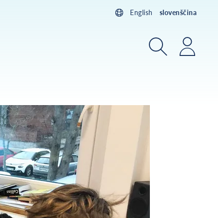
English
slovenščina
Iskanje
Prijav