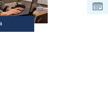
Koled
a